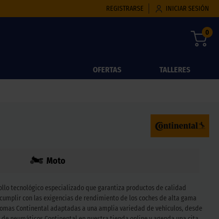
REGISTRARSE
INICIAR SESIÓN
0
OFERTAS
TALLERES
Moto
llo tecnológico especializado que garantiza productos de calidad
umplir con las exigencias de rendimiento de los coches de alta gama
 gomas Continental adaptadas a una amplia variedad de vehículos, desde
ón de neumáticos Continental en nuestra tienda online y agenda una cita