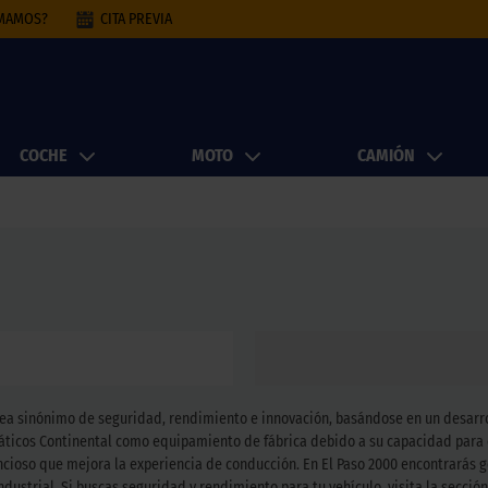
AMAMOS?
CITA PREVIA
COCHE
MOTO
CAMIÓN
ea sinónimo de seguridad, rendimiento e innovación, basándose en un desarro
ticos Continental como equipamiento de fábrica debido a su capacidad para c
encioso que mejora la experiencia de conducción. En El Paso 2000 encontrarás
ndustrial. Si buscas seguridad y rendimiento para tu vehículo, visita la secci