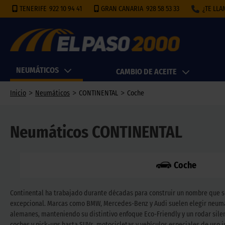
TENERIFE
922 10 94 41
GRAN CANARIA
928 58 53 33
¿TE LL
NEUMÁTICOS
CAMBIO DE ACEITE
>
>
>
Inicio
Neumáticos
CONTINENTAL
Coche
Neumáticos CONTINENTAL
Coche
Continental ha trabajado durante décadas para construir un nombre que s
excepcional. Marcas como BMW, Mercedes-Benz y Audi suelen elegir neumá
alemanes, manteniendo su distintivo enfoque Eco-Friendly y un rodar sil
coches y pick-ups hasta SUVs, motocicletas y vehículos especiales de uso i