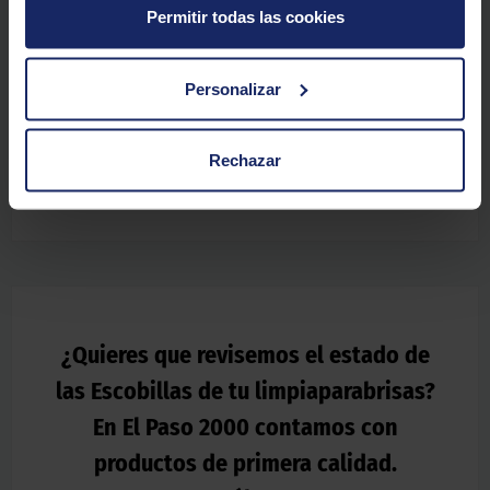
Permitir todas las cookies
Nuestro experto te recomienda
Personalizar
"
Las escobillas del parabrisas son una ayuda indispensable mis
carreras de Rally. Me ayudan a deshacerme del barro, la lluvia y
el polvo presente en los caminos de tierra donde competimos.
Rechazar
Es un elemento indispensable para disponer de una visibilidad
óptima cuando se conduce.
"
¿Quieres que revisemos el estado de
las Escobillas de tu limpiaparabrisas?
En El Paso 2000 contamos con
productos de primera calidad.