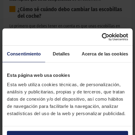
¿Cómo sé cuándo debo cambiar las escobillas
del coche?
Lo primero que debes tener en cuenta es que unas escobillas en
mal estado suponen un peligro de seguridad. Unas escobillas
gastadas conllevan una
pérdida de visibilidad e incrementan las
posibilidades de sufrir accidentes.
Consentimiento
Detalles
Acerca de las cookies
Si notas que las escobillas hacen
ruido
, que
impiden que el
limpiaparabrisas se desplace
suavemente por la luna delantera o
presentan
grietas,
probablemente
habrá llegado el momento de
sustituirlas
por otras nuevas. En los talleres
El Paso 2000
Esta página web usa cookies
disponemos de modelos de escobillas para toda clase de coches.
Esta web utiliza cookies técnicas, de personalización,
Solicita información a nuestro personal técnico.
análisis y publicitarias, propias y de terceros, que tratan
datos de conexión y/o del dispositivo, así como hábitos
de navegación para facilitarle la navegación, analizar
estadísticas del uso de la web y personalizar publicidad.