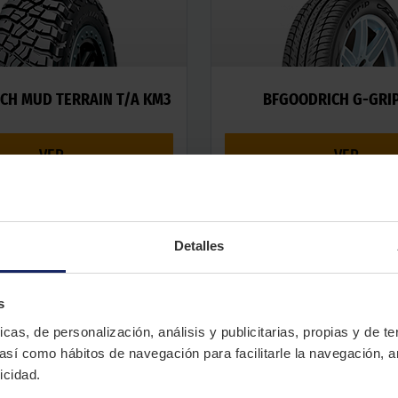
CH MUD TERRAIN T/A KM3
BFGOODRICH G-GRI
VER
VER
Detalles
s
icas, de personalización, análisis y publicitarias, propias y de t
 así como hábitos de navegación para facilitarle la navegación, a
icidad.