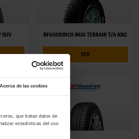
P SUV
BFGOODRICH MUD TERRAIN T/A KM2
VER
Acerca de las cookies
erceros, que tratan datos de
nalizar estadísticas del uso