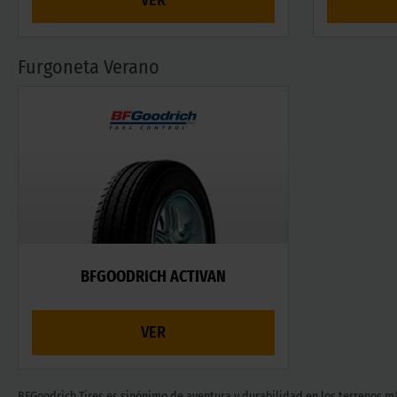
Furgoneta Verano
BFGOODRICH ACTIVAN
VER
BFGoodrich Tires es sinónimo de aventura y durabilidad en los terrenos 