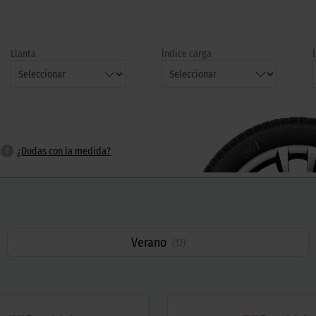
Llanta
Índice carga
/
205
¿Dudas con la medida?
Verano
(
12
)