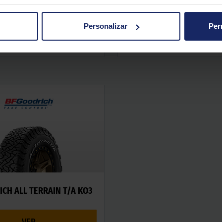
CH LONG TRAIL T/A TOUR
BFGOODRICH ALL TERRAI
Personalizar
Per
VER
VER
CH ALL TERRAIN T/A KO3
VER