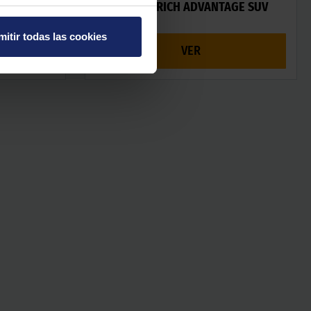
N T/A KO3
BFGOODRICH ADVANTAGE SUV
mitir todas las cookies
VER