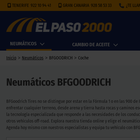
TENERIFE
922 10 94 41
GRAN CANARIA
928 58 53 33
¿TE LL
NEUMÁTICOS
CAMBIO DE ACEITE
>
>
>
Inicio
Neumáticos
BFGOODRICH
Coche
Neumáticos BFGOODRICH
BFGoodrich Tires no se distingue por estar en la Fórmula 1 o en las 900 de
enfrentar cualquier terreno, desde arena y tierra hasta rocas y caminos e
la tecnología especializada que responde a las necesidades de los conduc
otros vehículos off-road. Explora nuestra tienda online y elige el neumátic
Agenda hoy mismo con nuestros especialistas y equipa tu vehículo con BFG