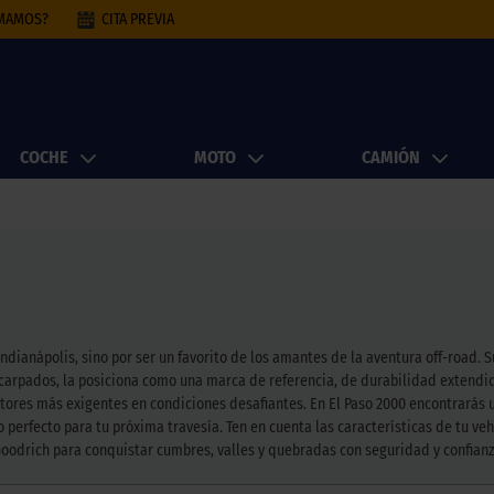
AMAMOS?
CITA PREVIA
COCHE
MOTO
CAMIÓN
 Indianápolis, sino por ser un favorito de los amantes de la aventura off-roa
scarpados, la posiciona como una marca de referencia, de durabilidad extendid
tores más exigentes en condiciones desafiantes. En El Paso 2000 encontrarás 
o perfecto para tu próxima travesía. Ten en cuenta las características de tu v
oodrich para conquistar cumbres, valles y quebradas con seguridad y confianz