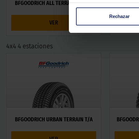
BFGOODRICH ALL TERRAIN T/A KO
BFGOODRI
Rechazar
VER
4x4 4 estaciones
BFGOODRICH URBAN TERRAIN T/A
BFGOODRI
VER