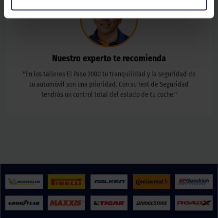
Nuestro experto te recomienda
"
En los talleres El Paso 2000 tu tranquilidad y la seguridad de
tu automóvil son una prioridad. Con su Test de Seguridad
tendrás un control total del estado de tu coche.
"