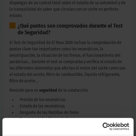
dispongas de un control total sobre el estado de su automóvil y de
la tranquilidad de saber que circulan con un coche en perfecto
estado.
¿Qué puntos son comprovados durante el Test
de Seguridad?
El Test de Seguridad de El Paso 2000 incluye la comprobación de
puntos clave tan importantes como los neumáticos, la
amortiguación, la situación de los frenos, el funcionamiento del
parabrisas… Durante el test se comprueba y verifica el estado de
los diferentes elementos que afectan al motor del coche como son
el estado del aceite, filtro de combustible, líquido refrigerante,
filtro de aceite…
Revisión para en
seguridad
de la conducción:
Presión de los neumáticos
Estado de los neumáticos
Desgaste de las Pastillas de freno
Desgaste de los Discos de freno
Estado del líquido de frenos
Desgaste de los amortiguadores