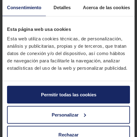
Estado del parabrisas
Consentimiento
Detalles
Acerca de las cookies
Estado de las escobillas del parabrisas
Nivel de líquido limpiaparabrisas
Iluminación y señalización exterior
Esta página web usa cookies
Revisión del estado del coche para un
estado optimo
:
Esta web utiliza cookies técnicas, de personalización,
Nivel de Aceite
análisis y publicitarias, propias y de terceros, que tratan
Estado del filtro de aceite
Estado del filtro del habitáculo
datos de conexión y/o del dispositivo, así como hábitos
Estado del filtro aire
de navegación para facilitarle la navegación, analizar
Estado del filtro de combustible
estadísticas del uso de la web y personalizar publicidad.
Estado de carga de la batería
Nivel de líquido refrigerante
Permitir todas las cookies
ASISTENTE PARA ACEITE
Personalizar
Rechazar