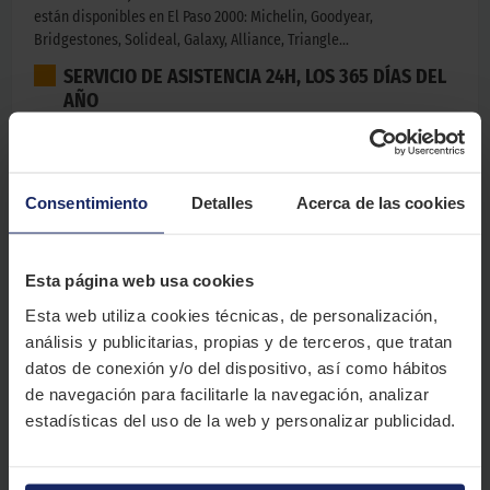
están disponibles en El Paso 2000: Michelin, Goodyear,
Bridgestones, Solideal, Galaxy, Alliance, Triangle…
SERVICIO DE ASISTENCIA 24H, LOS 365 DÍAS DEL
AÑO
Nuestros servicios abarcan suministro, montaje y reparación de
neumáticos para vehículos industriales. Nuestro equipo
profesional se encuentra altamente cualificado y especializado en
Consentimiento
Detalles
Acerca de las cookies
la gestión de vehículos de gran tamaño. El Paso 2000 es garantía
de un estado óptimo en los neumáticos de la maquinaria
industrial.
Esta página web usa cookies
SERVICIOS DE NEUMÁTICOS INDUSTRIALES
En los talleres El Paso
2000 ofrecemos Servicios en Neumáticos Industriales de:
Esta web utiliza cookies técnicas, de personalización,
análisis y publicitarias, propias y de terceros, que tratan
Montaje y desmontaje de neumáticos industriales
Reparación de pinchazos
datos de conexión y/o del dispositivo, así como hábitos
Macizado (inflado con espuma)
de navegación para facilitarle la navegación, analizar
Cambio de cadenas
estadísticas del uso de la web y personalizar publicidad.
Presión y revisión de neumáticos industriales