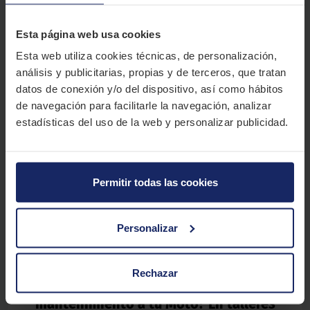
Esta página web usa cookies
Esta web utiliza cookies técnicas, de personalización,
análisis y publicitarias, propias y de terceros, que tratan
datos de conexión y/o del dispositivo, así como hábitos
de navegación para facilitarle la navegación, analizar
estadísticas del uso de la web y personalizar publicidad.
Nuestro experto te recomienda
"
Presta especial atención a este filtro, sobre todo, si te mueves
de forma regular por carreteras y pistas de montaña donde el
polvo y otras partículas están más presentes.
"
Permitir todas las cookies
Personalizar
Rechazar
¿Buscando donde realizar el mejor
mantenimiento a tu Moto? En talleres