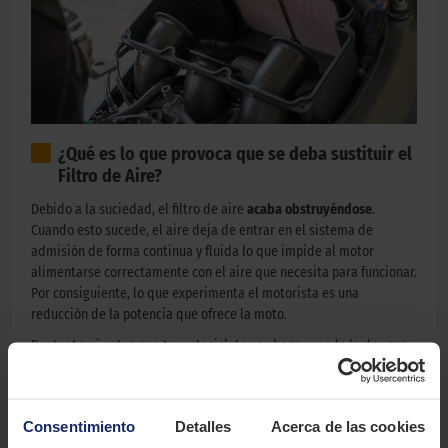
¿Qué es lo que provoca que se deba sustituir el
Filtro de Aire?
Debido a la suciedad, el filtro de aire
acaba obstruyéndose
.
Cuando esto sucede, el aire deja de entrar en el sistema de
admisión de forma continua y fluida lo que impide al motor
alimentarse correctamente con el aire que necesita para funcionar.
Por consiguiente, lo que experimenta el motorista es una
reducción de la potencia que ofrece la moto.
Por tanto, si notas que tu motocicleta se ahoga cuando le das gas,
es probable que este fenómeno lo esté causando un filtro de aire
completamente obstruido. Si llegas a obstruirse por completo el
motor de tu moto será incapaz de encenderse.
Consentimiento
Detalles
Acerca de las cookies