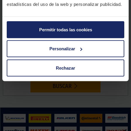
estadísticas del uso de la web y personalizar publicidad.
Permitir todas las cookies
Elige tu marca de neumáticos
Elige tus neumáticos
Personalizar
R
16
55
91
/
205
V
Rechazar
BUSCAR