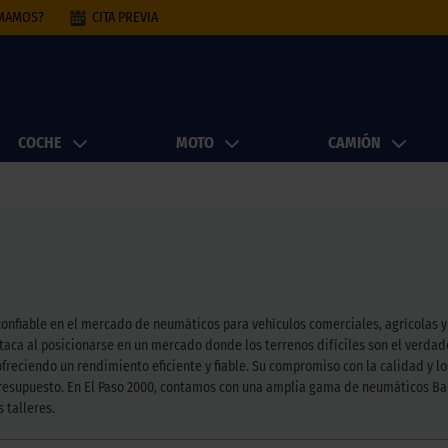
AMAMOS?
CITA PREVIA
COCHE
MOTO
CAMIÓN
nfiable en el mercado de neumáticos para vehículos comerciales, agrícolas y m
ca al posicionarse en un mercado donde los terrenos difíciles son el verdade
freciendo un rendimiento eficiente y fiable. Su compromiso con la calidad y lo
esupuesto. En El Paso 2000, contamos con una amplia gama de neumáticos Bark
 talleres.