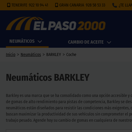
TENERIFE
922 10 94 41
GRAN CANARIA
928 58 53 33
¿TE LL
NEUMÁTICOS
CAMBIO DE ACEITE
>
>
>
Inicio
Neumáticos
BARKLEY
Coche
Neumáticos BARKLEY
Barkley es una marca que se ha consolidado como una opción accesible y co
de gomas de alto rendimiento para pistas de competencia, Barkley se desta
neumáticos están diseñados para resistir las condiciones más exigentes, o
buscan maximizar la productividad de sus vehículos sin comprometer el pr
trabajo pesado. Agende hoy su cambio de gomas en cualquiera de nuestros