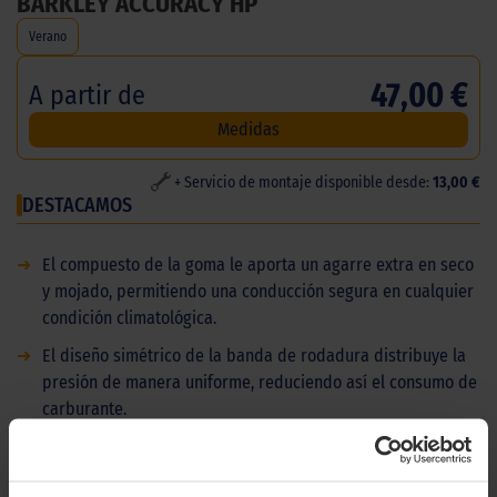
BARKLEY ACCURACY HP
Verano
47,00 €
A partir de
Medidas
+ Servicio de montaje disponible desde:
13,00 €
DESTACAMOS
➜
El compuesto de la goma le aporta un agarre extra en seco
y mojado, permitiendo una conducción segura en cualquier
condición climatológica.
➜
El diseño simétrico de la banda de rodadura distribuye la
presión de manera uniforme, reduciendo así el consumo de
carburante.
➜
Ordene su Barkley Accuracy HP en línea en la web de
ElPaso2000. Somos los talleres mecánicos líderes en