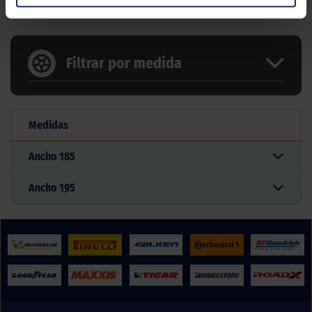
BARKLEY ACCURACY HP
Filtrar por medida
Medidas
Ancho
185
Ancho
195