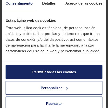
Canarias.
Consentimiento
Detalles
Acerca de las cookies
DESCRIPCIÓN
BARKLEY ACCURACY HP
Esta página web usa cookies
Esta web utiliza cookies técnicas, de personalización,
El Barkley Accuracy HP es un neumático High Performance para
análisis y publicitarias, propias y de terceros, que tratan
automóviles deportivos que logra un rendimiento equilibrado
datos de conexión y/o del dispositivo, así como hábitos
junto a una buena eficiencia energética.
de navegación para facilitarle la navegación, analizar
CARACTERÍSTICAS TÉCNICAS
estadísticas del uso de la web y personalizar publicidad.
Marca
BARKLEY
Permitir todas las cookies
Modelo
ACCURACY HP
Estación
Verano
Personalizar
Tipo conducción
Rechazar
2 MEDIDAS PARA EL NEUMÁTICO