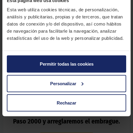
Esta página web usa cookies
Esta web utiliza cookies técnicas, de personalización,
análisis y publicitarias, propias y de terceros, que tratan
datos de conexión y/o del dispositivo, así como hábitos
Nuestro experto te recomienda
de navegación para facilitarle la navegación, analizar
estadísticas del uso de la web y personalizar publicidad.
"
Cuando circules en moto, no cambies la marcha si no has
pulsado el embrague completamente. Un uso correcto de las
marchas te ayudará a que el embrague te dure mucho más
tiempo.
"
Permitir todas las cookies
Personalizar
¿Crees que el embrague de tu moto
Rechazar
presenta algún problema? Ven a EL
Paso 2000 y arreglaremos el embrague.