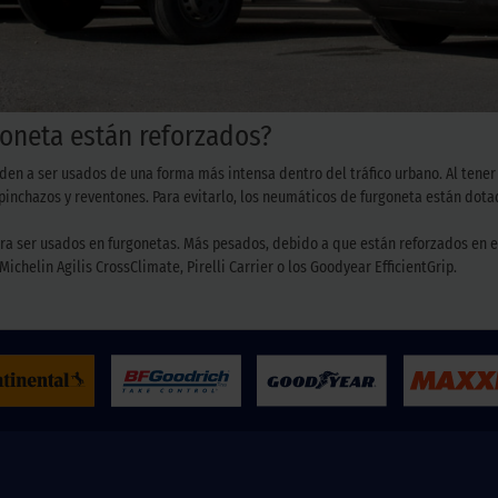
goneta están reforzados?
den a ser usados de una forma más intensa dentro del tráfico urbano. Al tener
inchazos y reventones. Para evitarlo, los neumáticos de furgoneta están dotad
a ser usados en furgonetas. Más pesados, debido a que están reforzados en es
helin Agilis CrossClimate, Pirelli Carrier o los Goodyear EfficientGrip.