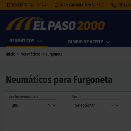
TENERIFE
922 10 94 41
GRAN CANARIA
928 58 53 33
¿TE LL
NEUMÁTICOS
CAMBIO DE ACEITE
>
>
Inicio
Neumáticos
Furgoneta
Neumáticos para Furgoneta
Ancho neumático
Serie