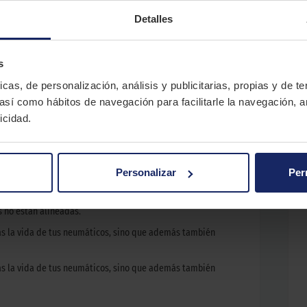
n el asfalto.
El principal objetivo del alineado es impedir un
Detalles
ección del coche.
icos nuevos a un vehículo. Sin embargo, existen ocasiones en
Alguno de estos casos puede ser: golpes con bordillos,
s
adenes a gran velocidad, colisiones?
icas, de personalización, análisis y publicitarias, propias y de t
 uno de los laterales de la rueda se desgasta más que el
 así como hábitos de navegación para facilitarle la navegación, a
icidad.
 de un coche?
Personalizar
Per
n antes de tiempo y de forma desigual.
che tiende a irse hacia un lado cuando en línea recta sueltas
 no están alineadas.
rás la vida de tus neumáticos, sino que además también
rás la vida de tus neumáticos, sino que además también