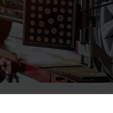
ticos?
 con las ruedas traseras del coche.