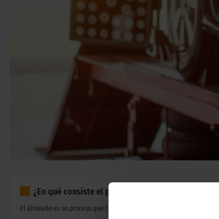
¿En qué consiste el proceso de alineado de neumá
El alineado es un proceso que coloca las ruedas delanteras en paralelo