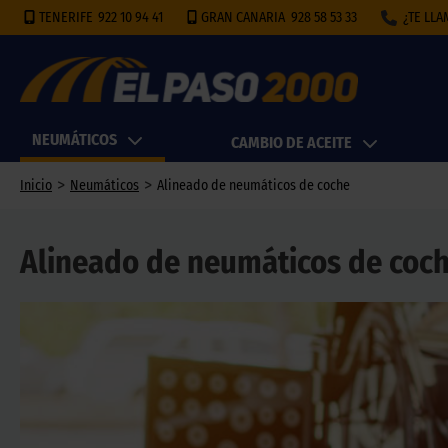
TENERIFE
922 10 94 41
GRAN CANARIA
928 58 53 33
¿TE LL
NEUMÁTICOS
CAMBIO DE ACEITE
>
>
Inicio
Neumáticos
Alineado de neumáticos de coche
Alineado de neumáticos de coc