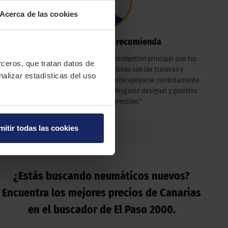
Acerca de las cookies
Nuestro experto te recomienda
"
El alineado de neumáticos tiene como objetivo principal que tus
erceros, que tratan datos de
ruedas estén paralelas las delanteras con las traseras y
nalizar estadísticas del uso
perpendiculares al suelo. Esto les permite apoyarse correctamente
sobre el asfalto. Con ello evitarás un desgaste desigual y posibles
problemas en la dirección.
"
mitir todas las cookies
¿Estás buscando neumáticos nuevos?
Encuentra los mejores precios de Canarias
en el buscador de El Paso 2000.