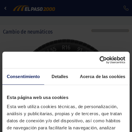
Navigated to new page at /selector/ancho/
Cambio de neumáticos
R
16
55
91
/
205
V
Ancho del neumático
Consentimiento
Detalles
Acerca de las cookies
Medidas más usuales
Esta página web usa cookies
175
185
195
Esta web utiliza cookies técnicas, de personalización,
análisis y publicitarias, propias y de terceros, que tratan
205
215
225
datos de conexión y/o del dispositivo, así como hábitos
de navegación para facilitarle la navegación, analizar