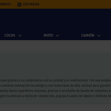
AMAMOS?
CITA PREVIA
COCHE
MOTO
CAMIÓN
cional gracias a su compromiso con la calidad y el rendimiento. Con una ampl
o combina innovación tecnológica con materiales de alta calidad para garanti
oleadas hasta superficies mojadas, gracias a un diseño de banda de rodadura o
ún tu vehículo y estilo de conducción. ¡Equipa tu auto con Apollo y disfruta d