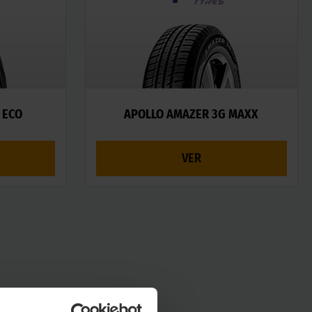
 ECO
APOLLO AMAZER 3G MAXX
VER