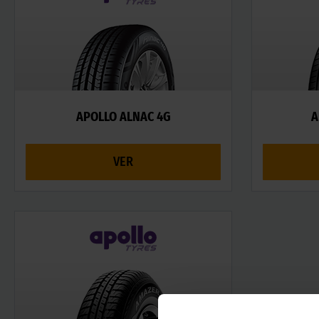
APOLLO ALNAC 4G
A
VER