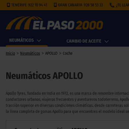
TENERIFE
922 10 94 41
GRAN CANARIA
928 58 53 33
¿TE LL
NEUMÁTICOS
CAMBIO DE ACEITE
>
>
>
Inicio
Neumáticos
APOLLO
Coche
Neumáticos APOLLO
Apollo Tyres, fundada en India en 1972, es una marca de renombre interna
conductores urbanos, viajeros frecuentes y aventureros todoterreno, Apoll
tracción superior en diversas condiciones climáticas, desde carreteras s
la línea completa de gomas Apollo para que encuentres el modelo ideal seg