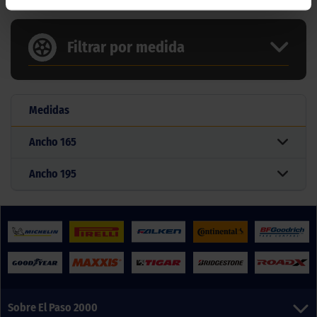
Filtrar por medida
Medidas
Ancho
165
Ancho
195
Sobre El Paso 2000