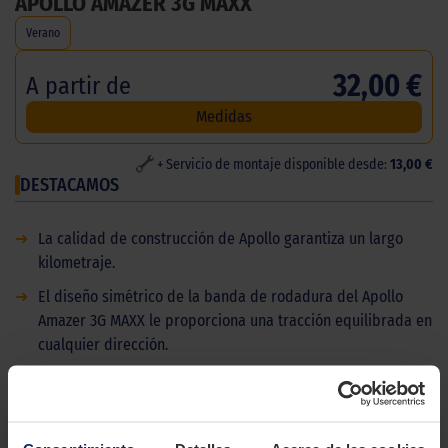
APOLLO AMAZER 3G MAXX
Verano
32,00 €
A partir de
Medidas
+ Servicio de montaje disponible desde:
13,00 €
DESTACAMOS
➜
La calidad de construcción de Apollo garantiza un largo
kilometraje.
➜
El diseño simétrico de la banda de rodadura del Apollo
Amazer 3G MAXX le proporciona una tracción equilibrada en
cualquier dirección.
➜
En ElPaso2000 disponemos de una amplia red de talleres
repartidos por todo el territorio de las Islas Canarias.
Consulte nuestro catálogo de gomas desde la web y haga