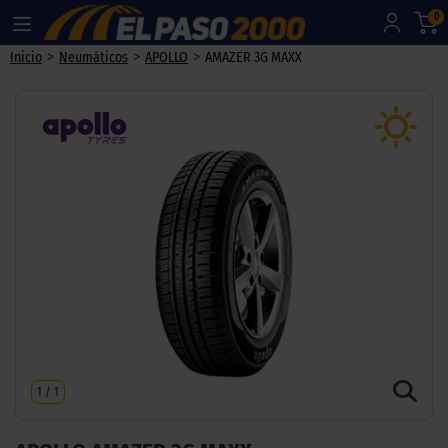
0
>
>
>
Inicio
Neumáticos
APOLLO
AMAZER 3G MAXX
1
/
1