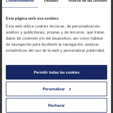
Consentimiento
Detalles
Acerca de las cookies
su compra en línea de manera rápida y segura.
DESCRIPCIÓN
APOLLO AMAZER 3G MAXX
Esta página web usa cookies
Esta web utiliza cookies técnicas, de personalización,
El Apollo Amazer 3G MAXX es un neumático que ofrece un buen
análisis y publicitarias, propias y de terceros, que tratan
rendimiento a un precio competitivo.
datos de conexión y/o del dispositivo, así como hábitos
de navegación para facilitarle la navegación, analizar
CARACTERÍSTICAS TÉCNICAS
estadísticas del uso de la web y personalizar publicidad.
Marca
APOLLO
Modelo
AMAZER 3G MAXX
Permitir todas las cookies
Estación
Verano
Personalizar
Tipo conducción
2 MEDIDAS PARA EL NEUMÁTICO
Rechazar
APOLLO AMAZER 3G MAXX