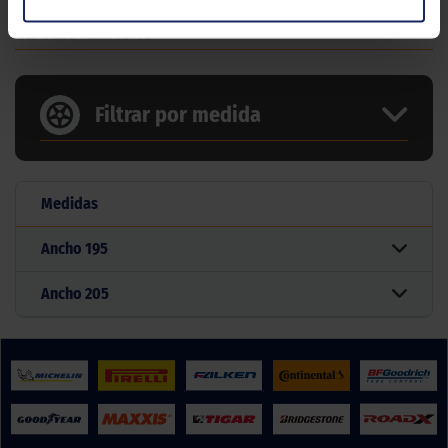
4 MEDIDAS PARA EL NEUMÁTICO
APOLLO ALNAC 4G
Filtrar por medida
Medidas
Ancho
195
Ancho
205