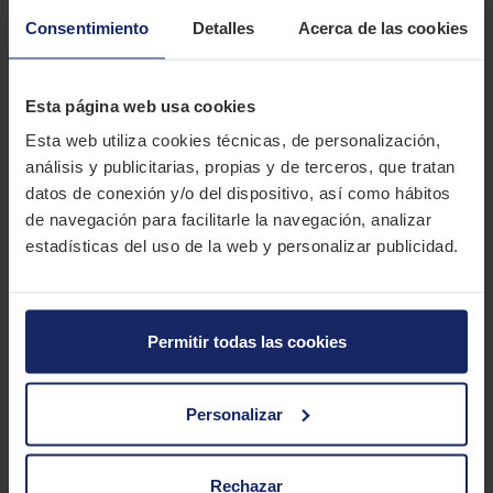
y medidas de neumáticos al mejor precio. Encuentre su
Consentimiento
Detalles
Acerca de las cookies
taller más cercano en las Islas Canarias.
DESCRIPCIÓN
APOLLO ALNAC 4G
Esta página web usa cookies
Esta web utiliza cookies técnicas, de personalización,
El Apollo Alnac 4G es una goma para turismos con un
análisis y publicitarias, propias y de terceros, que tratan
rendimiento muy equilibrado y una relación calidad-precio
datos de conexión y/o del dispositivo, así como hábitos
excelente.
de navegación para facilitarle la navegación, analizar
estadísticas del uso de la web y personalizar publicidad.
CARACTERÍSTICAS TÉCNICAS
Marca
APOLLO
Permitir todas las cookies
Modelo
ALNAC 4G
Estación
Verano
Personalizar
Tipo conducción
Rechazar