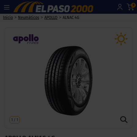
0
>
>
>
Inicio
Neumáticos
APOLLO
ALNAC 4G
1
/
1