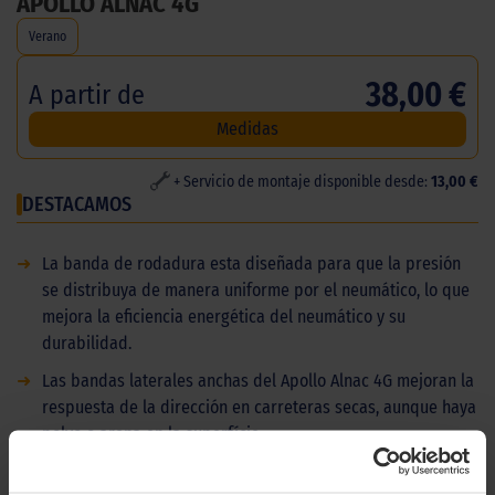
APOLLO ALNAC 4G
Verano
38,00 €
A partir de
Medidas
+ Servicio de montaje disponible desde:
13,00 €
DESTACAMOS
➜
La banda de rodadura esta diseñada para que la presión
se distribuya de manera uniforme por el neumático, lo que
mejora la eficiencia energética del neumático y su
durabilidad.
➜
Las bandas laterales anchas del Apollo Alnac 4G mejoran la
respuesta de la dirección en carreteras secas, aunque haya
polvo o arena en la superfície.
➜
En ElPaso200 disponemos de una gran variedad de marcas