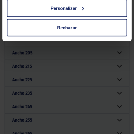
Personalizar
Filtrar por medida
Rechazar
Medidas
Ancho
205
Ancho
215
Ancho
225
Ancho
235
Ancho
245
Ancho
255
Ancho
265