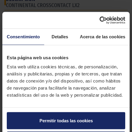
CONTINENTAL CROSSCONTACT LX2
El Continental CrossContact LX2 es un neumático para SUV y 4x4
con un buen rendimiento en carretera que Además, ofrece un
uso Off-Road moderado.
Consentimiento
Detalles
Acerca de las cookies
CARACTERÍSTICAS TÉCNICAS
Esta página web usa cookies
Marca
CONTINENTAL
Esta web utiliza cookies técnicas, de personalización,
análisis y publicitarias, propias y de terceros, que tratan
Modelo
CROSSCONTACT LX2
datos de conexión y/o del dispositivo, así como hábitos
Estación
Verano
de navegación para facilitarle la navegación, analizar
estadísticas del uso de la web y personalizar publicidad.
Tipo conducción
COMFORT
22 MEDIDAS PARA EL NEUMÁTICO
CONTINENTAL CROSSCONTACT LX2
Permitir todas las cookies