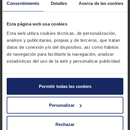
Consentimiento
Detalles
Acerca de las cookies
CONTINENTAL SPORTCONTACT 2
El Continental SportContact 2 es la segunda generación
Esta página web usa cookies
SportContact de neumáticos deportivos de Continental.
Esta web utiliza cookies técnicas, de personalización,
Diseñados para la conducción rápida y deportiva en carretera.
análisis y publicitarias, propias y de terceros, que tratan
CARACTERÍSTICAS TÉCNICAS
datos de conexión y/o del dispositivo, así como hábitos
de navegación para facilitarle la navegación, analizar
estadísticas del uso de la web y personalizar publicidad.
Marca
CONTINENTAL
Modelo
SPORTCONTACT 2
Estación
Verano
Permitir todas las cookies
Tipo conducción
SPORT
Personalizar
4 MEDIDAS PARA EL NEUMÁTICO
CONTINENTAL SPORTCONTACT 2
Rechazar