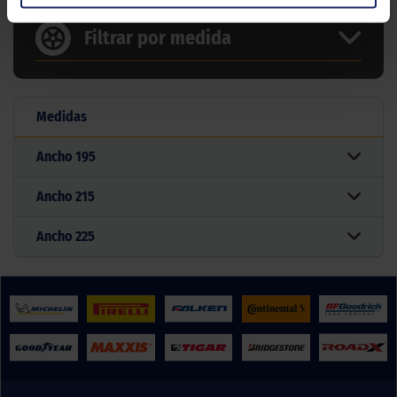
Filtrar por medida
Medidas
Ancho
195
Ancho
215
Ancho
225