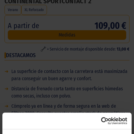
CONTINENTAL SPORTCONTACT 2
Verano
XL Reforzado
109,00 €
A partir de
Medidas
+ Servicio de montaje disponible desde:
13,00 €
DESTACAMOS
➜
La superficie de contacto con la carretera está maximizada
para conseguir un buen agarre y confort.
➜
Distancia de frenado corta tanto en superficies húmedas
como secas, incluso con polvo.
➜
Cómprelo ya en línea y de forma segura en la web de
ElPaso 2000. Consulte nuestro amplio stock de neumáticos y
medidas.
DESCRIPCIÓN