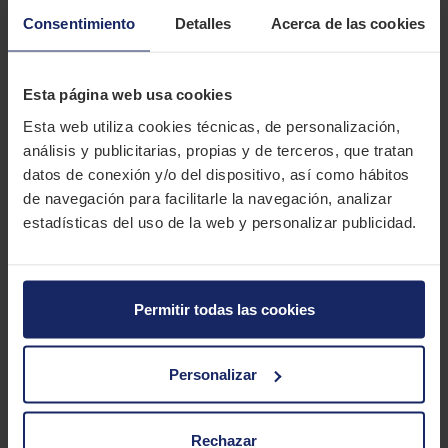
DESCRIPCIÓN
Consentimiento
Detalles
Acerca de las cookies
CONTINENTAL ECOCONTACT EP
Esta página web usa cookies
El Continental EcoContact Economy Plus es un neumático para
automóviles que reduce las emisiones de CO2 y el consumo de
Esta web utiliza cookies técnicas, de personalización,
carburante de su vehículo.
análisis y publicitarias, propias y de terceros, que tratan
datos de conexión y/o del dispositivo, así como hábitos
CARACTERÍSTICAS TÉCNICAS
de navegación para facilitarle la navegación, analizar
estadísticas del uso de la web y personalizar publicidad.
Marca
CONTINENTAL
Modelo
ECOCONTACT EP
Permitir todas las cookies
Estación
Verano
Tipo conducción
COMFORT
Personalizar
4 MEDIDAS PARA EL NEUMÁTICO
CONTINENTAL ECOCONTACT EP
Rechazar