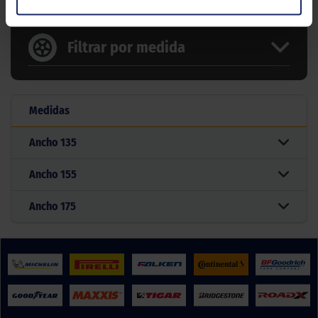
Filtrar por medida
Medidas
Ancho
135
Ancho
155
Ancho
175