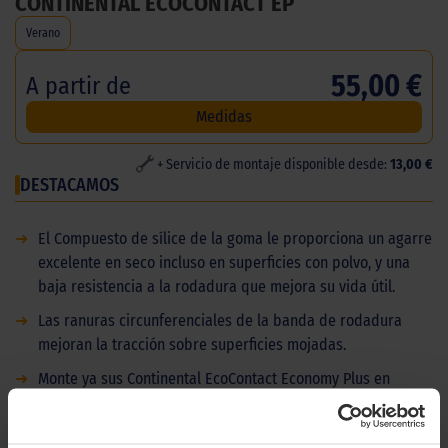
CONTINENTAL ECOCONTACT EP
Verano
55,00 €
A partir de
Medidas
+ Servicio de montaje disponible desde:
13,00 €
DESTACAMOS
➜
El Compuesto de sílice de la goma le proporciona un agarre
excelente en seco incluso en superficies con polvo, y una
baja resistencia a la rodadura que mejora su vida útil.
➜
Las ranuras circunferenciales de la banda de rodadura
mejoran la tracción sobre superficies mojadas.
➜
Monte ya sus Continental EcoContact Economy Plus en
nuestra amplia red de talleres en las Islas. Disponemos de
stock inmediato en una amplia variedad de medidas.