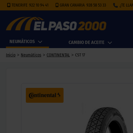
TENERIFE
922 10 94 41
GRAN CANARIA
928 58 53 33
¿TE LL
NEUMÁTICOS
CAMBIO DE ACEITE
>
>
>
Inicio
Neumáticos
CONTINENTAL
CST 17