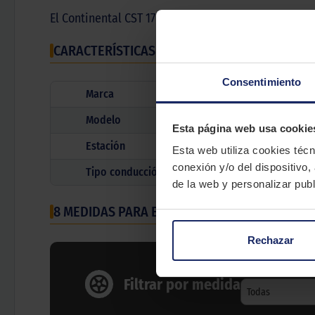
El Continental CST 17 es un neumático de repuesto p
CARACTERÍSTICAS TÉCNICAS
Consentimiento
Marca
Modelo
Esta página web usa cookie
Estación
Esta web utiliza cookies técn
conexión y/o del dispositivo,
Tipo conducción
de la web y personalizar publ
8 MEDIDAS PARA EL NEUMÁTICO
CONTINENTAL 
Rechazar
Ancho neumático
Filtrar por medida
Todas