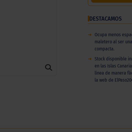
DESTACAMOS
➜
Ocupa menos espac
maletero al ser un
compacta.
➜
Stock disponible 
en las Islas Canaria
línea de manera fác
la web de ElPaso20