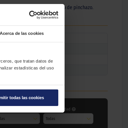
movilidad de su vehículo en caso de pinchazo.
Acerca de las cookies
erceros, que tratan datos de
nalizar estadísticas del uso
mitir todas las cookies
ce carga
Índice velocidad
das
Todas