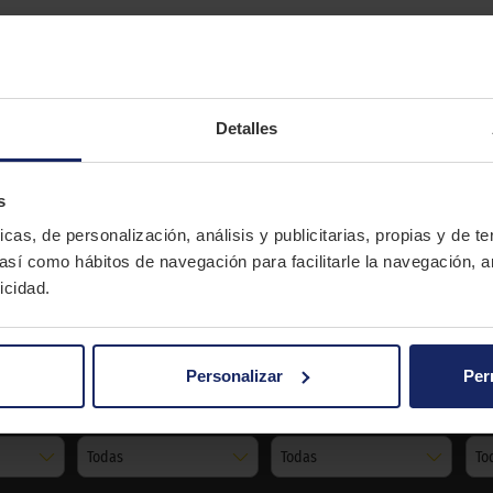
ara todo tipo de vehículos que le servirá para recuperar la 
Detalles
CONTINENTAL
CST 17
s
Verano
icas, de personalización, análisis y publicitarias, propias y de t
 así como hábitos de navegación para facilitarle la navegación, a
icidad.
CST 17
Personalizar
Per
Serie
Llanta
Índi
Todas
Todas
To