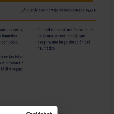
+ Servicio de montaje disponible desde:
14,25 €
nado es corta,
➜
Calidad de construcción premium
es húmedas
de la marca continental, que
 con polvo.
asegura una larga duración del
neumático.
k en las Islas
u VanContact 2
fácil y segura