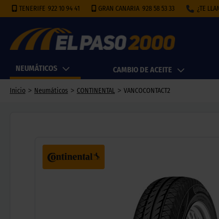
TENERIFE
922 10 94 41
GRAN CANARIA
928 58 53 33
¿TE LL
NEUMÁTICOS
CAMBIO DE ACEITE
>
>
>
Inicio
Neumáticos
CONTINENTAL
VANCOCONTACT2