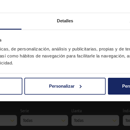
urgonetas y monovolúmenes de una gran resistencia y duración
Detalles
CONTINENTAL
s
icas, de personalización, análisis y publicitarias, propias y de t
VANCOCONTACT2
 así como hábitos de navegación para facilitarle la navegación, a
Verano
icidad.
COMFORT
Personalizar
Per
 VANCOCONTACT2
Serie
Llanta
Índi
Todas
Todas
To