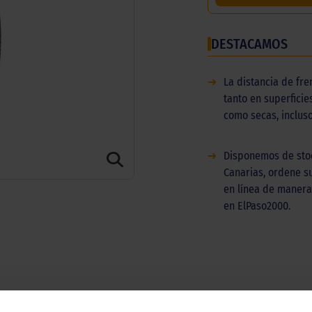
DESTACAMOS
➜
La distancia de fre
tanto en superfici
como secas, incluso
➜
Disponemos de stoc
Canarias, ordene s
en línea de manera 
en ElPaso2000.