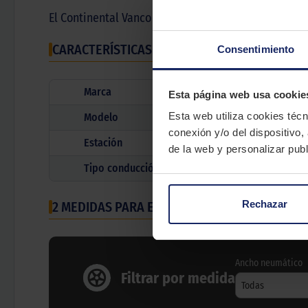
El Continental Vanco Contact 2 es una goma para f
CARACTERÍSTICAS TÉCNICAS
Consentimiento
Marca
Esta página web usa cookie
Esta web utiliza cookies técn
Modelo
conexión y/o del dispositivo,
Estación
de la web y personalizar publ
Tipo conducción
Rechazar
2 MEDIDAS PARA EL NEUMÁTICO
CONTINENTAL
Ancho neumático
Filtrar por medida
Todas