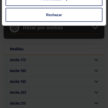
34 MEDIDAS PARA EL NEUMÁTICO
DUNLOP SPORT BLURESPONSE
Rechazar
Filtrar por medida
Medidas
Ancho
175
Ancho
185
Ancho
195
Ancho
205
Ancho
215