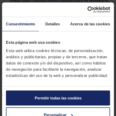
ElPaso 2000. Consulte nuestro amplio stock de neumáticos
de todas las marcas y medidas.
DESCRIPCIÓN
DUNLOP SPORT BLURESPONSE
Consentimiento
Detalles
Acerca de las cookies
El Dunlop Sport BluResponse es una goma para turismos que
Esta página web usa cookies
destaca por su rendimiento de frenada y su bajo consumo de
carburante.
Esta web utiliza cookies técnicas, de personalización,
análisis y publicitarias, propias y de terceros, que tratan
CARACTERÍSTICAS TÉCNICAS
datos de conexión y/o del dispositivo, así como hábitos
de navegación para facilitarle la navegación, analizar
estadísticas del uso de la web y personalizar publicidad.
Marca
DUNLOP
Modelo
SPORT BLURESPONSE
Estación
Verano
Permitir todas las cookies
Tipo conducción
COMFORT
Personalizar