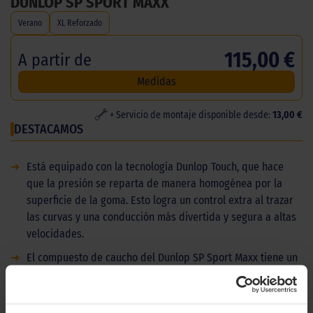
DUNLOP SP SPORT MAXX
Verano
XL Reforzado
115,00 €
A partir de
Medidas
+ Servicio de montaje disponible desde:
13,00 €
DESTACAMOS
➜
Está equipado con la tecnología Dunlop Touch, que hace
que la presión se reparta de manera homogénea por la
superficie de la goma. Esto logra un control extra al trazar
las curvas y una conducción más divertida y segura a altas
velocidades.
➜
El compuesto de caucho del Dunlop SP Sport Maxx tiene un
doble acción: por una parte mejora el renidmiento de
frenado y por otra aumenta la durabilidad de la goma.