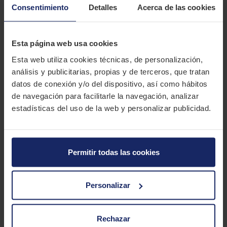
➜
En ElPaso2000 disponemos de neumáticos Dunlop en stock
Consentimiento
Detalles
Acerca de las cookies
y de una gran variedad de marcas y medidas. Somos los
talleres mecánicos líderes en las Islas Canarias.
Esta página web usa cookies
DESCRIPCIÓN
DUNLOP SP SPORT MAXX
Esta web utiliza cookies técnicas, de personalización,
análisis y publicitarias, propias y de terceros, que tratan
datos de conexión y/o del dispositivo, así como hábitos
El Dunlop SP Sport Maxx es un neumático para automóviles
de navegación para facilitarle la navegación, analizar
deportivos de alto rendimiento que destaca por su agarre y
estadísticas del uso de la web y personalizar publicidad.
maniobrabilidad.
CARACTERÍSTICAS TÉCNICAS
Permitir todas las cookies
Marca
DUNLOP
Modelo
SP SPORT MAXX
Personalizar
Estación
Verano
Tipo conducción
SPORT
Rechazar