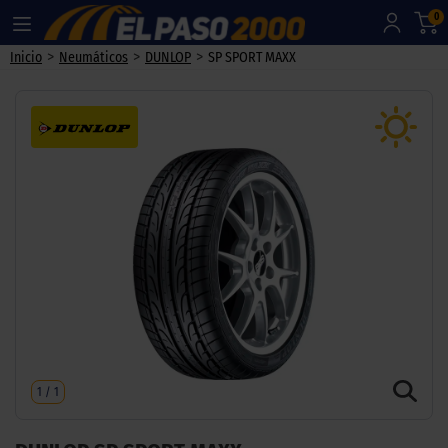
0
>
>
>
Inicio
Neumáticos
DUNLOP
SP SPORT MAXX
1
/
1