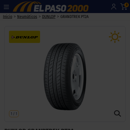
0
>
>
>
Inicio
Neumáticos
DUNLOP
GRANDTREK PT2A
1
/
1