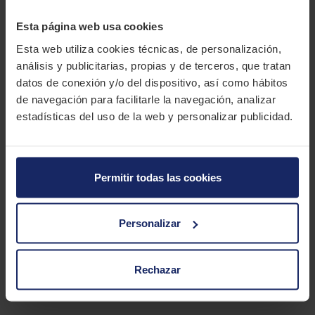
DUNLOP GRANDTREK PT2A
Esta página web usa cookies
Esta web utiliza cookies técnicas, de personalización,
El Dunlop GrandTrek PT2A es un neumático todoterreno para
análisis y publicitarias, propias y de terceros, que tratan
4x4 y SUV capaz de circular sobre los terrenos más difíciles,
datos de conexión y/o del dispositivo, así como hábitos
incluso si hay polvo, arena o barro.
de navegación para facilitarle la navegación, analizar
CARACTERÍSTICAS TÉCNICAS
estadísticas del uso de la web y personalizar publicidad.
Marca
DUNLOP
Permitir todas las cookies
Modelo
GRANDTREK PT2A
Estación
Verano
Personalizar
Tipo conducción
Rechazar
1 MEDIDAS PARA EL NEUMÁTICO
DUNLOP GRANDTREK PT2A