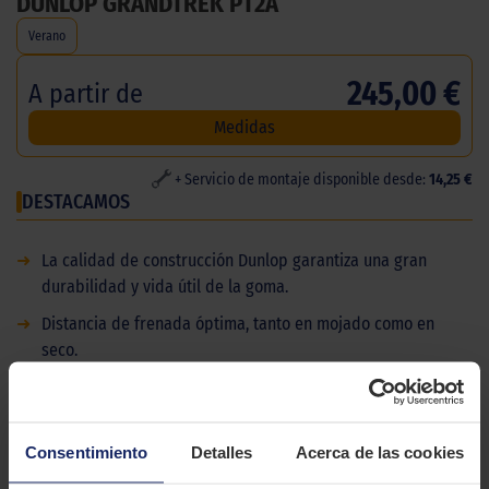
DUNLOP GRANDTREK PT2A
Verano
245,00 €
A partir de
Medidas
+ Servicio de montaje disponible desde:
14,25 €
DESTACAMOS
➜
La calidad de construcción Dunlop garantiza una gran
durabilidad y vida útil de la goma.
➜
Distancia de frenada óptima, tanto en mojado como en
seco.
➜
Pida ya su Dunlop GrandTrek PT2A en línea desde la web de
ElPaso2000. Disponemos de talleres en todo el archipiélago
de las Islas Canarias de las Islas Canarias.
Consentimiento
Detalles
Acerca de las cookies
DESCRIPCIÓN