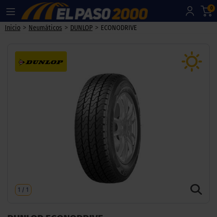
0
>
>
>
Inicio
Neumáticos
DUNLOP
ECONODRIVE
1
/
1