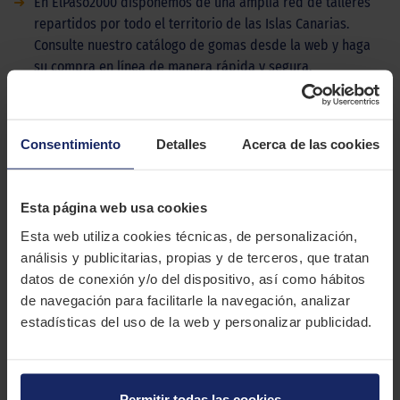
➜
En ElPaso2000 disponemos de una amplia red de talleres
repartidos por todo el territorio de las Islas Canarias.
Consulte nuestro catálogo de gomas desde la web y haga
su compra en línea de manera rápida y segura.
DESCRIPCIÓN
DUNLOP ECONODRIVE
Consentimiento
Detalles
Acerca de las cookies
El Dunlop Econodrive es un neumático para furgonetas y
camiones ligeros diseñado para ahorrar, combinando un alto
Esta página web usa cookies
kilometraje con una gran eficiencia energética.
Esta web utiliza cookies técnicas, de personalización,
CARACTERÍSTICAS TÉCNICAS
análisis y publicitarias, propias y de terceros, que tratan
datos de conexión y/o del dispositivo, así como hábitos
de navegación para facilitarle la navegación, analizar
Marca
DUNLOP
estadísticas del uso de la web y personalizar publicidad.
Modelo
ECONODRIVE
Estación
Verano
Permitir todas las cookies