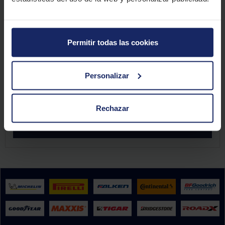
CITA PREVIA MOTO
Permitir todas las cookies
Promoción válida del 01/04/2026 hasta el 30/09/2026 por la compra de neumáticos
de moto de la marca Metzeler de los modelos Karoo Street, Roadtec 02, Roadtec 01 SE,
Sportec 01, Sportec 01 RS o Tourance Next 2 con montaje en El Paso 2000 antes del
30/09/2026. Es obligatorio subir la factura en la web del fabricante antes del
Personalizar
11/10/2026. Limitada a 2 participaciones por DNI/NIF. Consulta las condiciones legales
de la promoción
aquí
.
Rechazar