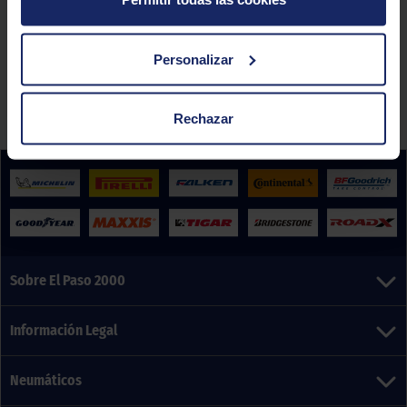
Promoción válida del 26/10/2020 hasta el 31/10/2020 por la compra y montaje de
Personalizar
neumáticos de la marca Roadx en www.elpaso2000.com o en talleres El Paso 2000.
Válido para neumáticos de turismo, 4x4/SUV y furgoneta.
Consulta las condiciones
legales de esta promoción
aquí
.
Rechazar
Sobre El Paso 2000
Información Legal
Neumáticos