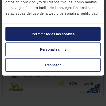
datos de conexión y/o del dispositivo, así como hábitos
de navegación para facilitarle la navegación, analizar
estadísticas del uso de la web y personalizar publicidad.
NEUMÁTICOS MICHELIN
Permitir todas las cookies
Promoción válida hasta el 31/05/2020 por la compra y montaje de neumáticos
Michelin. Válido para neumáticos de gamma turismo y 4x4/SUV .
El periodo máximo para poder registrar la factura
Personalizar
en
https://bienvenidoatudiaadia.es/
es hasta el 08/06/2020.
Consulta las condiciones legales de la promoción, haciendo clic
aquí
.
Rechazar