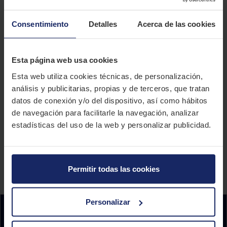
Este mes llévate
GRATIS el SEGURO DE TUS NEUMÁTICOS
comprando
neumáticos de la marca Falken al precio más barato de Canarias.
Entra en la web de El Paso 2000 o ven a tu taller más cercano para
Consentimiento
Detalles
Acerca de las cookies
hacer tu compra de neumáticos. Con tus ruedas te llevarás incluido,
sin coste adicional, el Seguro del Neumático con el que estarás
cubierto ante pinchazos e imprevistos durante el primer año.
Esta página web usa cookies
Sólo hasta el 30 de enero de 2021 en tu taller El Paso 2000.
Esta web utiliza cookies técnicas, de personalización,
análisis y publicitarias, propias y de terceros, que tratan
datos de conexión y/o del dispositivo, así como hábitos
NEUMÁTICOS FALKEN CANARIAS
de navegación para facilitarle la navegación, analizar
estadísticas del uso de la web y personalizar publicidad.
Promoción válida hasta el 30/01/2021 por la compra y montaje de
neumáticos Falken en El Paso 2000. Válido para neumáticos de gamma turismo y
4x4/SUV. Consulta las condiciones legales de la promoción, haciendo clic
aquí
.
Permitir todas las cookies
Personalizar