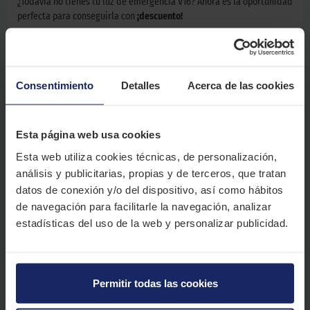
¿Todavía no tienes tu luz de emergencia V16? Ahora es la oportunidad
perfecta para conseguirla con
¡descuento!
¿Cómo funciona esta promoción?
Para beneficiarte de la promoción solo tienes que hacer la compra
Consentimiento
Detalles
Acerca de las cookies
ONLINE de tu dispositivo V16 y el descuento se aplicará
directamente en tu carrito.
En El Paso 2000 queremos tu seguridad en la carretera.
Esta página web usa cookies
Esta web utiliza cookies técnicas, de personalización,
Aprovecha la oportunidad, ¡ahora es el momento de comprar la luz
análisis y publicitarias, propias y de terceros, que tratan
de emergencia V16 al mejor precio!
datos de conexión y/o del dispositivo, así como hábitos
de navegación para facilitarle la navegación, analizar
estadísticas del uso de la web y personalizar publicidad.
DESCUENTO LUZ DE EMERGENCIA V16
Permitir todas las cookies
Promoción válida del 23/02/2026 hasta el 31/08/2026 o fin de existencias por la
compra online de una o más luces de emergencia V16 en El Paso 2000. No
compatible ni acumulable a otras promociones. Consulta las condiciones legales de