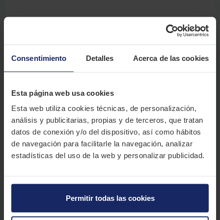
En nuestros talleres El Paso 2000 tienes el mejor precio de Canarias
para la revisión de aceite y filtros de tu vehículo.
Durante esta semana, con la compra online de uno de nuestros packs
Consentimiento
Detalles
Acerca de las cookies
de revisiones, conseguirás
un 20% DE DESCUENTO.
¡Si, sí, lo has leído
bien!
Esta página web usa cookies
Entra ahora en nuestro asistente de revisiones y consigue el precio
más económico para la puesta a punto de tu vehículo.
Esta web utiliza cookies técnicas, de personalización,
análisis y publicitarias, propias y de terceros, que tratan
¡Corre, aprovecha la oportunidad! ¡Solo hasta el 31 de mayo de 2026!.
datos de conexión y/o del dispositivo, así como hábitos
de navegación para facilitarle la navegación, analizar
estadísticas del uso de la web y personalizar publicidad.
DESCUENTO CAMBIO DE ACEITE
Permitir todas las cookies
Promoción válida desde el 25/05/2026 hasta el 31/05/2026 para compras online de
packs de revisiones, cambios de aceite y filtros. La revisión debe realizarse en uno de