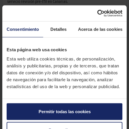
servicio revisión pre-ITV en Canarias.
Durante el proceso de inspección que realizamos a tu coche
comprobaremos:
Elementos de Seguridad Pasiva
Consentimiento
Detalles
Acerca de las cookies
Elementos de Seguridad Activa
Elementos del proceso de Combustión
Esta página web usa cookies
Si detectamos que tu coche, por algún motivo, requiere de una
intervención para superar la revisión ITV, realizaremos un
Esta web utiliza cookies técnicas, de personalización,
presupuesto de los trabajos necesarios que se deben realizar para
análisis y publicitarias, propias y de terceros, que tratan
que circules con total seguridad.
datos de conexión y/o del dispositivo, así como hábitos
de navegación para facilitarle la navegación, analizar
estadísticas del uso de la web y personalizar publicidad.
CITA PREVIA
Permitir todas las cookies
Promoción válida hasta el 31/03/2021 en talleres El Paso 2000 para coches tipo
turismo, SUV, 4x4 y furgonetas. Consulta las condiciones legales de la promoción
clicando
aquí
.