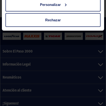
promoción pinchando
aquí
.
Personalizar
Rechazar
Sobre El Paso 2000
Información Legal
Neumáticos
Atención al cliente
¡Síguenos!