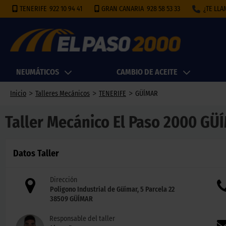
TENERIFE
922 10 94 41
GRAN CANARIA
928 58 53 33
¿TE LL
NEUMÁTICOS
CAMBIO DE ACEITE
>
>
>
Inicio
Talleres Mecánicos
TENERIFE
GÜÍMAR
Taller Mecánico El Paso 2000 GÜ
Datos Taller
Dirección
Polígono Industrial de Güímar, 5 Parcela 22
38509
GÜÍMAR
Responsable del taller