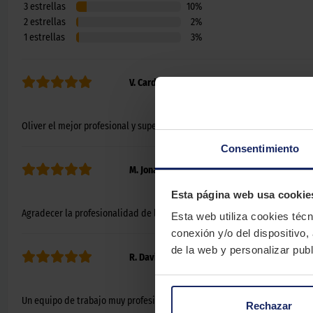
3
estrellas
10
%
2
estrellas
2
%
1
estrellas
3
%
V. Cardona
hace 8 meses
Oliver el mejor profesional y super amable y educado.
Consentimiento
M. Jonay
hace 8 meses
Esta página web usa cookie
Agradecer la profesionalidad de los chicos
Esta web utiliza cookies técn
conexión y/o del dispositivo,
de la web y personalizar publ
R. David
hace 8 meses
Un equipo de trabajo muy profesional.
Rechazar