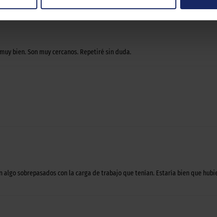
 muy bien. Son muy cercanos. Repetiré sin duda.
n algo sobrepasados con la carga de trabajo que tenían. Estaría bien que hubie