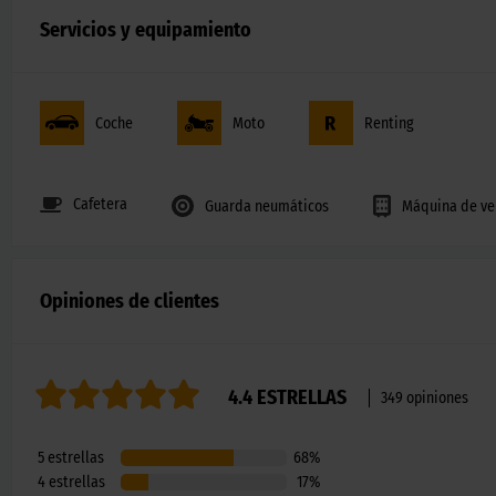
Servicios y equipamiento
Coche
Moto
Renting
Cafetera
Guarda neumáticos
Máquina de ve
Opiniones de clientes
4.4
ESTRELLAS
349
opiniones
5
estrellas
68
%
4
estrellas
17
%