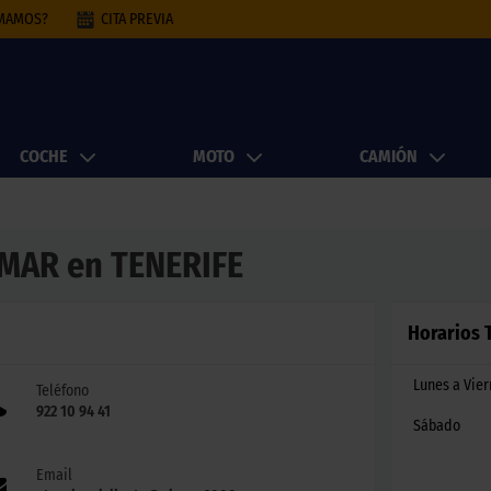
AMAMOS?
CITA PREVIA
COCHE
MOTO
CAMIÓN
ÍMAR en TENERIFE
Horarios T
Lunes a Vie
Teléfono
922 10 94 41
Sábado
Email