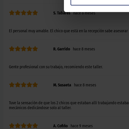
S. Tabares
hace 8 meses
El personal muy amable. El chico que está en la recepción sabe asesorar
R. Garrido
hace 8 meses
Gente profesional con su trabajo, recomiendo este taller.
M. Susaeta
hace 8 meses
Tuve la sensación de que los 2 chicos que estaban allí trabajando estaba
mecánicos dedicándose solo al taller.
A. Cofiño
hace 9 meses