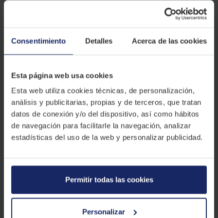
Opiniones de clientes
Consentimiento
Detalles
Acerca de las cookies
Esta página web usa cookies
4.7
ESTRELLAS
280
opiniones
Esta web utiliza cookies técnicas, de personalización,
análisis y publicitarias, propias y de terceros, que tratan
datos de conexión y/o del dispositivo, así como hábitos
de navegación para facilitarle la navegación, analizar
5
estrellas
84
%
estadísticas del uso de la web y personalizar publicidad.
4
estrellas
10
%
3
estrellas
3
%
2
estrellas
1
%
1
estrellas
2
%
Permitir todas las cookies
Personalizar
R. Antonio
hace 8 meses