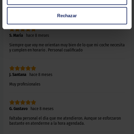
Destacar la atención de todo el personal así cómo su
profesionalidad.
Rechazar
S. Maria
hace 8 meses
Siempre que voy me orientan muy bien de lo que mi coche necesita
y cumplen en horario . Personal cualificado
J. Santana
hace 8 meses
Muy profesionales
G. Gustavo
hace 8 meses
Faltaba personal el día que me atendieron. Aunque se esforzaron
bastante en atenderme a la hora agendada.