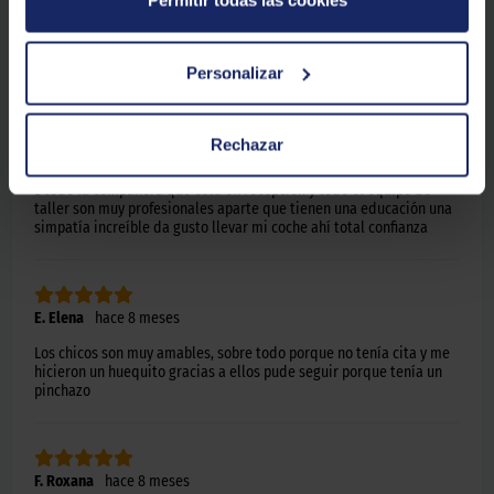
Permitir todas las cookies
Personalizar
H. Antonio
hace 8 meses
La verdad que como siempre que voy es el mismo servicio de
atención maravilloso personalizado tienen un equipo de
Rechazar
profesionales increíbles de verdad aparte la simpatía junto con su
profesionalidad da gusto que te atiendan como en ese centro.
Desde la compañera que está en recepción y todo el equipo de
taller son muy profesionales aparte que tienen una educación una
simpatía increíble da gusto llevar mi coche ahí total confianza
E. Elena
hace 8 meses
Los chicos son muy amables, sobre todo porque no tenía cita y me
hicieron un huequito gracias a ellos pude seguir porque tenía un
pinchazo
F. Roxana
hace 8 meses