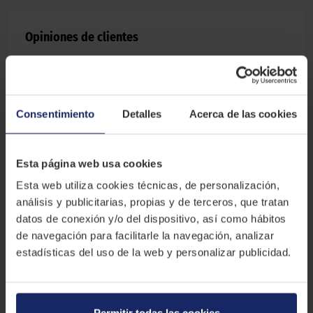
Opiniones de clientes
4.8
ESTRELLAS
388
opiniones
Consentimiento
Detalles
Acerca de las cookies
Esta página web usa cookies
5
estrellas
88
%
4
estrellas
7
%
Esta web utiliza cookies técnicas, de personalización,
3
estrellas
2
%
análisis y publicitarias, propias y de terceros, que tratan
2
estrellas
1
%
datos de conexión y/o del dispositivo, así como hábitos
1
estrellas
2
%
de navegación para facilitarle la navegación, analizar
estadísticas del uso de la web y personalizar publicidad.
Q. Jesus
hace 8 meses
Sencillamente genial