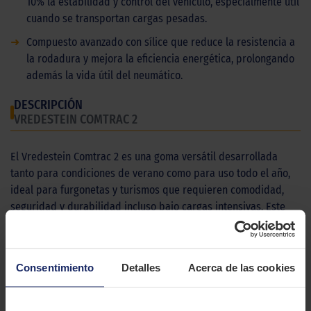
10% la estabilidad y control del vehículo, especialmente útil
cuando se transportan cargas pesadas.
➜
Compuesto avanzado con sílice que reduce la resistencia a
la rodadura y mejora la eficiencia energética, prolongando
además la vida útil del neumático.
DESCRIPCIÓN
VREDESTEIN COMTRAC 2
El Vredestein Comtrac 2 es una goma versátil desarrollada
tanto para condiciones de verano como para uso todo el año,
ideal para furgonetas y turismos que requieren comodidad,
seguridad y durabilidad incluso bajo cargas intensivas. Este
modelo destaca por su capacidad para ofrecer un alto nivel de
adherencia en superficies secas y mojadas, permitiendo
distancias de frenado notoriamente menores respecto a su
Consentimiento
Detalles
Acerca de las cookies
predecesor, algo clave en situaciones de emergencia o
conducción exigente. Sus surcos optimizados facilitan una
evacuación rápida del agua, minimizando el riesgo de