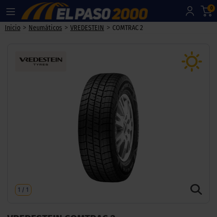
0
>
>
>
Inicio
Neumáticos
VREDESTEIN
COMTRAC 2
1
/
1