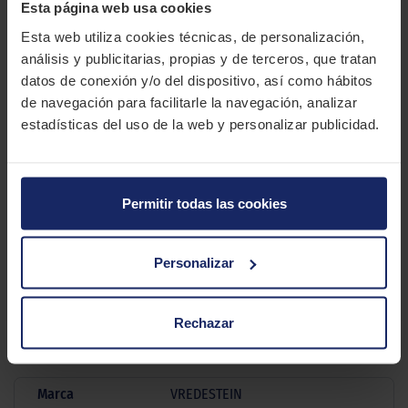
Esta página web usa cookies
hidroplanaje y mejorando la estabilidad general del
Esta web utiliza cookies técnicas, de personalización,
vehículo.Su banda de rodadura incorpora un compuesto
análisis y publicitarias, propias y de terceros, que tratan
especial con sílice que no solo aumenta la eficiencia
datos de conexión y/o del dispositivo, así como hábitos
energética, sino que también reduce considerablemente el
de navegación para facilitarle la navegación, analizar
desgaste del perfil, asegurando mayor kilometraje y
estadísticas del uso de la web y personalizar publicidad.
rendimiento sostenido en el tiempo. Además, su construcción
interna está reforzada para soportar mayores niveles de carga
sin sacrificar el confort, lo que lo convierte en una opción
premium para conductores profesionales y usuarios
Permitir todas las cookies
particulares que exigen calidad y fiabilidad. Con tamaños
disponibles entre 15” y 16 pulgadas, esta goma combina
tecnología punta, seguridad activa y versatilidad para cubrir
Personalizar
las necesidades de quienes circulan en todo tipo de
condiciones climáticas.
Rechazar
CARACTERÍSTICAS TÉCNICAS
Marca
VREDESTEIN