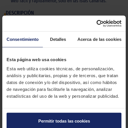
web fácil y rápidamente, sólo en las Islas Canarias.
DESCRIPCIÓN
UNIROYAL RAINSPORT 3
El Uniroyal RainSport 3 es un neumático para automóviles
Consentimiento
Detalles
Acerca de las cookies
deportivos que destaca por su rendimiento en mojado. Ideal
para conductores que le quieran sacar el máximo partido a su
vehículo los días de lluvia.
Esta página web usa cookies
CARACTERÍSTICAS TÉCNICAS
Esta web utiliza cookies técnicas, de personalización,
análisis y publicitarias, propias y de terceros, que tratan
datos de conexión y/o del dispositivo, así como hábitos
Marca
UNIROYAL
de navegación para facilitarle la navegación, analizar
Modelo
RAINSPORT 3
estadísticas del uso de la web y personalizar publicidad.
Estación
Verano
Tipo conducción
Permitir todas las cookies