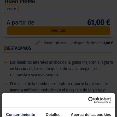
TIGAR PRIMA
Verano
61,00 €
A partir de
Medidas
+ Servicio de montaje disponible desde:
13,00 €
DESTACAMOS
➜
Los hombros laterales anchos de la goma mejoran el agarre
en las curvas, haciendo que la dirección tenga más
respuesta y sea más segura.
➜
El diseño de la banda de rodadura reparte la presión de
manera uniforme, reduciendo el desgaste de la goma y
alargando el kilometraje.
➜
Pida sus Tigar Prima de manera fácil y rápida desde la web
de ElPaso2000. Somos líderes de ventas de neumáticos en
Consentimiento
Detalles
Acerca de las cookies