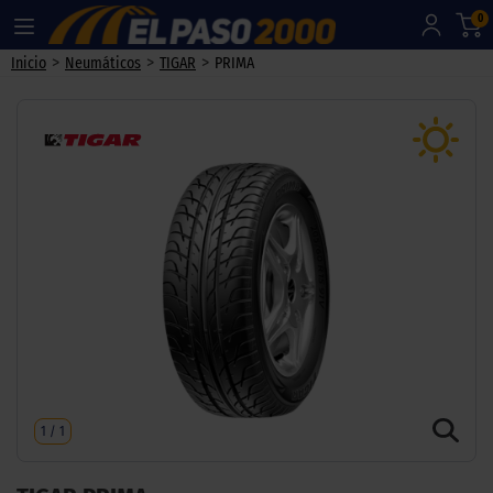
0
>
>
>
Inicio
Neumáticos
TIGAR
PRIMA
1
/
1