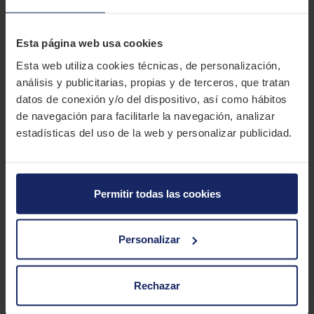
Canarias.
DESCRIPCIÓN
Esta página web usa cookies
TIGAR PRIMA
Esta web utiliza cookies técnicas, de personalización,
análisis y publicitarias, propias y de terceros, que tratan
El Tigar Prima es un neumático para turismos que destaca por
datos de conexión y/o del dispositivo, así como hábitos
ofrecer una buena tracción y estabilidad en carretera por un
de navegación para facilitarle la navegación, analizar
precio excelente.
estadísticas del uso de la web y personalizar publicidad.
CARACTERÍSTICAS TÉCNICAS
Marca
TIGAR
Permitir todas las cookies
Modelo
PRIMA
Personalizar
Estación
Verano
Tipo conducción
Rechazar
1 MEDIDAS PARA EL NEUMÁTICO