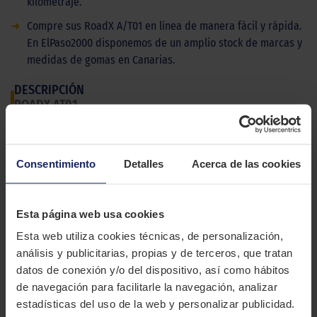
kilometraje.
➜
Compre sus RoadX A/T01 en línea de manera fácil y rápida.
En ElPaso2000 disponemos de un amplio stock de marcas y
medidas de gomas en Canarias.
DESCRIPCIÓN
ROADX AT01
El RoadX A/T01 es un neumático todoterreno para SUV y 4x4
que ofrece un agarre y manejabilidad excelentes a un precio
Consentimiento
Detalles
Acerca de las cookies
muy competitivo.
CARACTERÍSTICAS TÉCNICAS
Esta página web usa cookies
Esta web utiliza cookies técnicas, de personalización,
Marca
ROADX
análisis y publicitarias, propias y de terceros, que tratan
datos de conexión y/o del dispositivo, así como hábitos
Modelo
AT01
de navegación para facilitarle la navegación, analizar
Estación
Verano
estadísticas del uso de la web y personalizar publicidad.