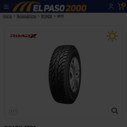
0
>
>
>
Inicio
Neumáticos
ROADX
AT01
1
/
1