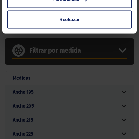
Tipo conducción
10 MEDIDAS PARA EL NEUMÁTICO
Rechazar
RAPID P609
Filtrar por medida
Medidas
Ancho
195
Ancho
205
Ancho
215
Ancho
225