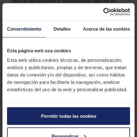
una tracción excelente y un desempeño superior en
frenado, tanto en condiciones secas como mojadas.
DESCRIPCIÓN
RAPID P609
Consentimiento
Detalles
Acerca de las cookies
La goma Rapid P309 es ideal para coches tipo turismo que
Esta página web usa cookies
circulan por la ciudad y entornos urbanos, ofreciendo un
rendimiento excepcional a un precio accesible. Es una opción
Esta web utiliza cookies técnicas, de personalización,
requerida cuando lo que se desea es una rodadura suave,
análisis y publicitarias, propias y de terceros, que tratan
estabilidad y duración.
datos de conexión y/o del dispositivo, así como hábitos
de navegación para facilitarle la navegación, analizar
CARACTERÍSTICAS TÉCNICAS
estadísticas del uso de la web y personalizar publicidad.
Marca
RAPID
Modelo
P609
Permitir todas las cookies
Estación
Verano
Personalizar