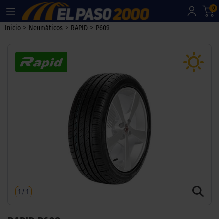
0
>
>
>
Inicio
Neumáticos
RAPID
P609
1
/
1