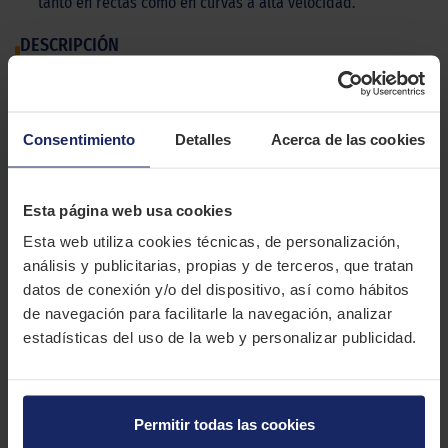
tanto en rectas como en curvas a alta velocidad.
DESCRIPCIÓN
RAPID EFFIVAN
El Rapid Effivan es una goma de verano de diseño
Consentimiento
Detalles
Acerca de las cookies
especializado, indicada por sus fabricantes como apta para
furgonetas, caravanas y camionetas, ideal para conductores
profesionales que buscan fiabilidad y un óptimo desempeño a
Esta página web usa cookies
un precio accesible. Recomendada para trabajos de ruta y
autopista.
Esta web utiliza cookies técnicas, de personalización,
análisis y publicitarias, propias y de terceros, que tratan
CARACTERÍSTICAS TÉCNICAS
datos de conexión y/o del dispositivo, así como hábitos
de navegación para facilitarle la navegación, analizar
estadísticas del uso de la web y personalizar publicidad.
Marca
RAPID
Modelo
EFFIVAN
Estación
Verano
Permitir todas las cookies