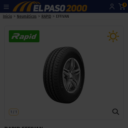
0
>
>
>
Inicio
Neumáticos
RAPID
EFFIVAN
1
/
1