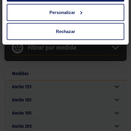
Tipo conducción
Personalizar
12 MEDIDAS PARA EL NEUMÁTICO
RAPID EFFIVAN
Rechazar
Filtrar por medida
Medidas
Ancho
155
Ancho
185
Ancho
195
Ancho
205