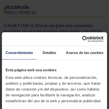
DESCRIPCIÓN
PIRELLI PZERO SC
El Pirelli P ZERO SC (PZ4) es una goma para automóviles
deportivos con un buen equilibrio entre confort y durabilidad.
CARACTERÍSTICAS TÉCNICAS
Consentimiento
Detalles
Acerca de las cookies
Marca
PIRELLI
Modelo
PZERO SC
Esta página web usa cookies
Estación
Verano
Esta web utiliza cookies técnicas, de personalización,
análisis y publicitarias, propias y de terceros, que tratan
Tipo conducción
SPORT
datos de conexión y/o del dispositivo, así como hábitos
de navegación para facilitarle la navegación, analizar
estadísticas del uso de la web y personalizar publicidad.