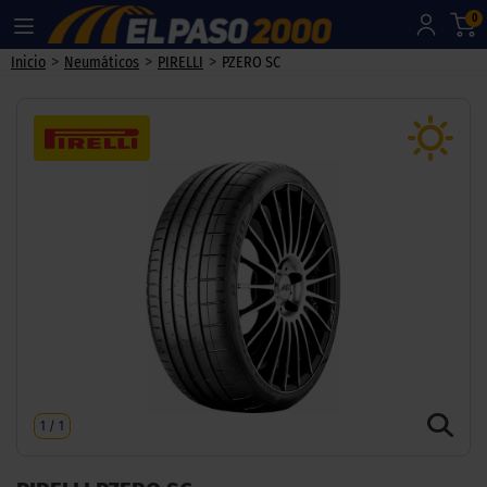
0
>
>
>
Inicio
Neumáticos
PIRELLI
PZERO SC
1
/
1