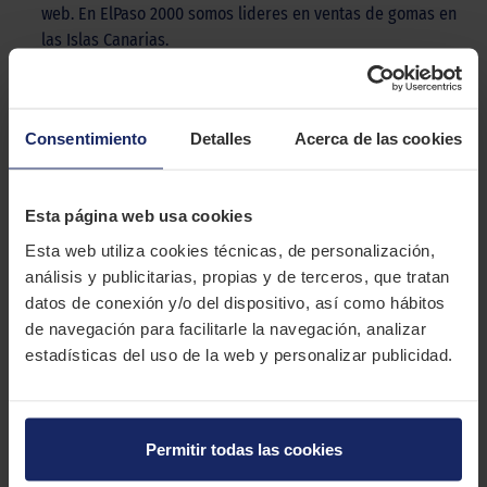
web. En ElPaso 2000 somos lideres en ventas de gomas en
las Islas Canarias.
DESCRIPCIÓN
PIRELLI CINTURATO P4
Consentimiento
Detalles
Acerca de las cookies
El Pirelli Cinturato P4 es una goma para autos deportivos que
ofrece un gran manejo y control en las curvas.
Esta página web usa cookies
CARACTERÍSTICAS TÉCNICAS
Esta web utiliza cookies técnicas, de personalización,
análisis y publicitarias, propias y de terceros, que tratan
datos de conexión y/o del dispositivo, así como hábitos
Marca
PIRELLI
de navegación para facilitarle la navegación, analizar
Modelo
CINTURATO P4
estadísticas del uso de la web y personalizar publicidad.
Estación
Verano
Tipo conducción
Permitir todas las cookies