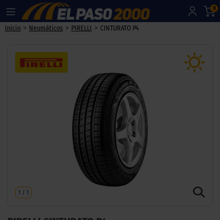
0
>
>
>
Inicio
Neumáticos
PIRELLI
CINTURATO P4
1
/
1