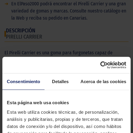
➜
En ElPaso2000 podrá encontrar el Pirelli Carrier y una gran
variedad de gomas y marcas. Consulte nuestro catálogo en
la Web y reciba su pedido en Canarias.
DESCRIPCIÓN
PIRELLI CARRIER
El Pirelli Carrier es una goma para furgonetas capaz de
soportar altas cargas de peso.
CARACTERÍSTICAS TÉCNICAS
Consentimiento
Detalles
Acerca de las cookies
Marca
PIRELLI
Modelo
CARRIER
Esta página web usa cookies
Esta web utiliza cookies técnicas, de personalización,
Estación
Verano
análisis y publicitarias, propias y de terceros, que tratan
Tipo conducción
COMFORT
datos de conexión y/o del dispositivo, así como hábitos