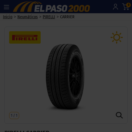
0
>
>
>
Inicio
Neumáticos
PIRELLI
CARRIER
1
/
1