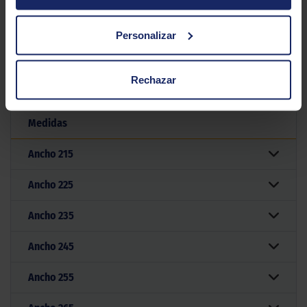
NANKANG SP-9
Personalizar
Filtrar por medida
Rechazar
Medidas
Ancho
215
Ancho
225
Ancho
235
Ancho
245
Ancho
255