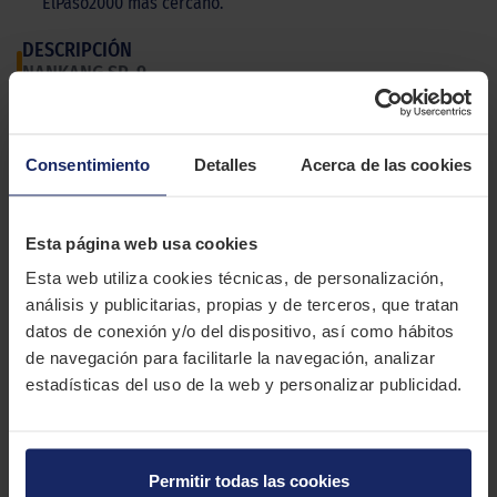
ElPaso2000 más cercano.
DESCRIPCIÓN
NANKANG SP-9
El Nankang SP-9 es una goma H/T (Higway/Terrain) para SUV y
4x4 ideal para conducir tanto por carretera como por caminos
Consentimiento
Detalles
Acerca de las cookies
difíciles sin asfaltar.
CARACTERÍSTICAS TÉCNICAS
Esta página web usa cookies
Esta web utiliza cookies técnicas, de personalización,
Marca
NANKANG
análisis y publicitarias, propias y de terceros, que tratan
datos de conexión y/o del dispositivo, así como hábitos
Modelo
SP-9
de navegación para facilitarle la navegación, analizar
Estación
Verano
estadísticas del uso de la web y personalizar publicidad.
Tipo conducción
Permitir todas las cookies
10 MEDIDAS PARA EL NEUMÁTICO