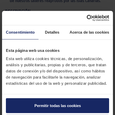
de nuestros talleres reaprtidos por las Islas Canarias.
DESCRIPCIÓN
NANKANG SP-7
El Nankang SP-7 es un neumático H/T (Higway/Terrain) para
Consentimiento
Detalles
Acerca de las cookies
SUV y 4x4 que combina la comodidad de conducción en
carretera con una buena tracción Off-road.
Esta página web usa cookies
CARACTERÍSTICAS TÉCNICAS
Esta web utiliza cookies técnicas, de personalización,
análisis y publicitarias, propias y de terceros, que tratan
Marca
NANKANG
datos de conexión y/o del dispositivo, así como hábitos
de navegación para facilitarle la navegación, analizar
Modelo
SP-7
estadísticas del uso de la web y personalizar publicidad.
Estación
Verano
Tipo conducción
Permitir todas las cookies
16 MEDIDAS PARA EL NEUMÁTICO