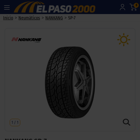
0
>
>
>
Inicio
Neumáticos
NANKANG
SP-7
1
/
1