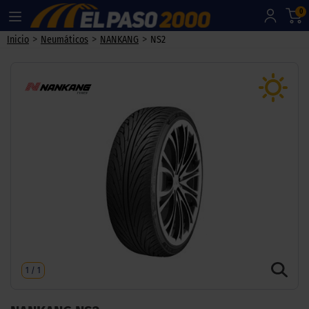
0
>
>
>
Inicio
Neumáticos
NANKANG
NS2
1
/
1