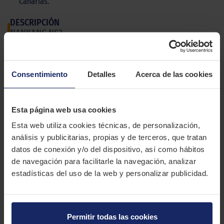
Canarias.
DESCRIPCIÓN
NANKANG NS2
El Nankang NS2 es un neumático para automóviles deportivos
de alto rendimiento capaz de circular en cualquier condición
Consentimiento
Detalles
Acerca de las cookies
meteorológica.
CARACTERÍSTICAS TÉCNICAS
Esta página web usa cookies
Esta web utiliza cookies técnicas, de personalización,
Marca
NANKANG
análisis y publicitarias, propias y de terceros, que tratan
datos de conexión y/o del dispositivo, así como hábitos
Modelo
NS2
de navegación para facilitarle la navegación, analizar
Estación
Verano
estadísticas del uso de la web y personalizar publicidad.
Tipo conducción
Permitir todas las cookies
10 MEDIDAS PARA EL NEUMÁTICO