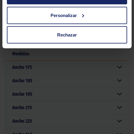
NANKANG NS2
Personalizar
Filtrar por medida
Rechazar
Medidas
Ancho
175
Ancho
185
Ancho
195
Ancho
215
Ancho
225