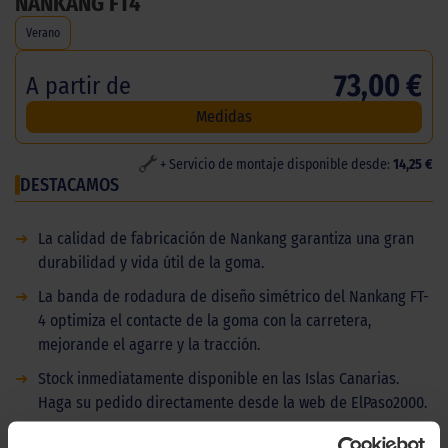
NANKANG FT4
Verano
73,00 €
A partir de
Medidas
+ Servicio de montaje disponible desde:
14,25 €
DESTACAMOS
➜
La calidad de fabricación de Nankang garantiza una gran
durabilidad y vida útil de la goma.
➜
La banda de rodadura de diseño simétrico del Nankang FT-
4 optimiza el contacte de la goma con la carretera,
mejorande el agarre y la tracción.
➜
Stock inmediatamente disponible en las Islas Canarias.
Haga su pedido directamente desde la web de ElPaso2000.
DESCRIPCIÓN