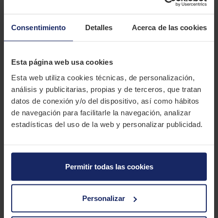
NANKANG FT4
Consentimiento
Detalles
Acerca de las cookies
El Nankang FT-4 es un neumático para SUV y 4x4 a medio
camino entre todoterreno y carretera, ideal para conducir por
caminos rurales.
Esta página web usa cookies
Esta web utiliza cookies técnicas, de personalización,
CARACTERÍSTICAS TÉCNICAS
análisis y publicitarias, propias y de terceros, que tratan
datos de conexión y/o del dispositivo, así como hábitos
Marca
NANKANG
de navegación para facilitarle la navegación, analizar
estadísticas del uso de la web y personalizar publicidad.
Modelo
FT4
Estación
Verano
Tipo conducción
Permitir todas las cookies
10 MEDIDAS PARA EL NEUMÁTICO
NANKANG FT4
Personalizar