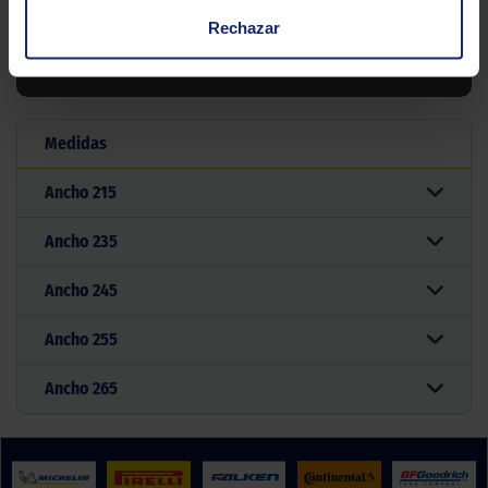
Rechazar
Filtrar por medida
Medidas
Ancho
215
Ancho
235
Ancho
245
Ancho
255
Ancho
265