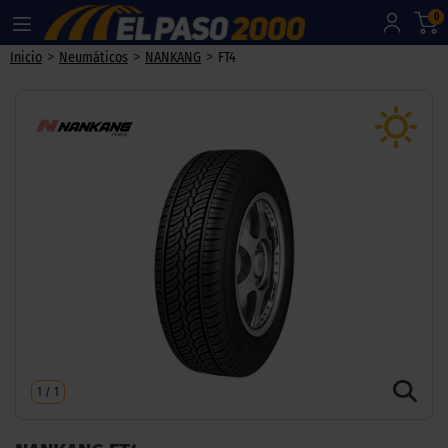
0
>
>
>
Inicio
Neumáticos
NANKANG
FT4
1
/
1