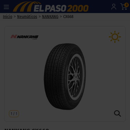
0
>
>
>
Inicio
Neumáticos
NANKANG
CX668
1
/
1