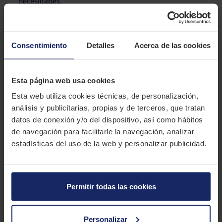
necesidades.
DESCRIPCIÓN
NANKANG CX668
Consentimiento
Detalles
Acerca de las cookies
El Nankang CX668 es un neumático para vehículos utilitarios
con un rendimiento equilibrado a un precio muy económico.
Esta página web usa cookies
CARACTERÍSTICAS TÉCNICAS
Esta web utiliza cookies técnicas, de personalización,
análisis y publicitarias, propias y de terceros, que tratan
datos de conexión y/o del dispositivo, así como hábitos
Marca
NANKANG
de navegación para facilitarle la navegación, analizar
Modelo
CX668
estadísticas del uso de la web y personalizar publicidad.
Estación
Verano
Tipo conducción
Permitir todas las cookies
9 MEDIDAS PARA EL NEUMÁTICO
NANKANG CX668
Personalizar